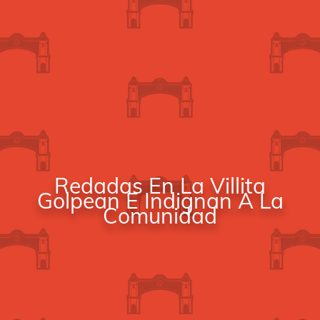
Redadas En La Villita
Golpean E Indignan A La
Comunidad