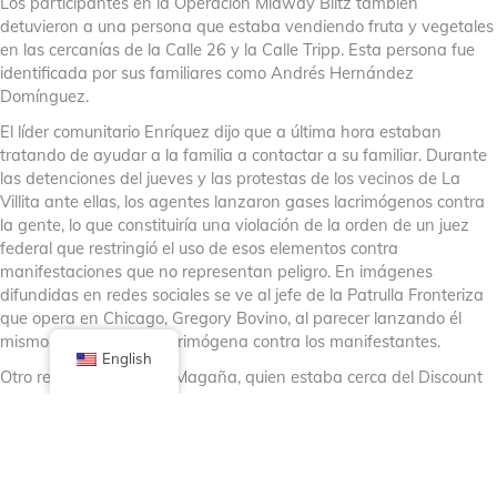
Los participantes en la Operación Midway Blitz también
detuvieron a una persona que estaba vendiendo fruta y vegetales
en las cercanías de la Calle 26 y la Calle Tripp. Esta persona fue
identificada por sus familiares como Andrés Hernández
Domínguez.
El líder comunitario Enríquez dijo que a última hora estaban
tratando de ayudar a la familia a contactar a su familiar. Durante
las detenciones del jueves y las protestas de los vecinos de La
Villita ante ellas, los agentes lanzaron gases lacrimógenos contra
la gente, lo que constituiría una violación de la orden de un juez
federal que restringió el uso de esos elementos contra
manifestaciones que no representan peligro. En imágenes
difundidas en redes sociales se ve al jefe de la Patrulla Fronteriza
que opera en Chicago, Gregory Bovino, al parecer lanzando él
mismo una granada lacrimógena contra los manifestantes.
English
Otro residente, Ricardo Magaña, quien estaba cerca del Discount
Mall, dijo que decenas carros de residentes de esta comunidad
siguieron a los carros de los agentes. Al mismo tiempo los
voluntarios iban haciendo sonar el claxon de sus autos para
alertar a la comunidad de la presencia de ICE, según dijo
Magaña. Enríquez dijo que la parte más vital e importante del uso