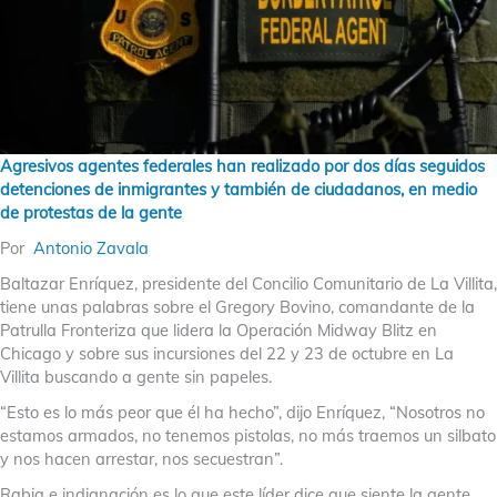
Agresivos agentes federales han realizado por dos días seguidos
detenciones de inmigrantes y también de ciudadanos, en medio
de protestas de la gente
Por
Antonio Zavala
Baltazar Enríquez, presidente del Concilio Comunitario de La Villita,
tiene unas palabras sobre el Gregory Bovino, comandante de la
Patrulla Fronteriza que lidera la Operación Midway Blitz en
Chicago y sobre sus incursiones del 22 y 23 de octubre en La
Villita buscando a gente sin papeles.
“Esto es lo más peor que él ha hecho”, dijo Enríquez, “Nosotros no
estamos armados, no tenemos pistolas, no más traemos un silbato
y nos hacen arrestar, nos secuestran”.
Rabia e indignación es lo que este líder dice que siente la gente,