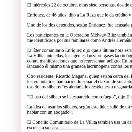
El miércoles 22 de octubre, otras siete personas, dos de 
Enríquez, de 46 años, dijo a La Raza que le da crédito y 
Uno de los dos detenidos, según Enríquez, fue acusado p
Los participantes en la Operación Midway Blitz también d
fue identificada por sus familiares como Andrés Herná
El líder comunitario Enríquez dijo que a última hora estab
La Villita ante ellas, los agentes lanzaron gases lacrimóg
contra manifestaciones que no representan peligro. En im
lanzando él mismo una granada lacrimógena contra los m
Otro residente, Ricardo Magaña, quien estaba cerca del 
los voluntarios iban haciendo sonar el claxon de sus aut
uso de los silbatos “es alertar a los residentes a resguarda
“El uso del silbato se ha esparcido como fuego”, dijo E
La idea de usar los silbatos, según este líder, salió de 
hablar con un abogado”.
El Concilio Comunitario de La Villita también usa un cam
escuela a su casa.