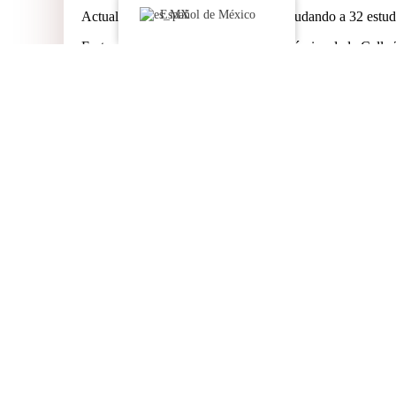
Español de México
Actualmente, según Enríquez están ayudando a 32 estudia
En torno al comercio de la franja económica de la Calle
ahora, en días recientes, ya con las redadas en la ciudad
Algunos comerciantes, dijo Enríquez, han reducido sus h
Comparte ahora
Publicado en
In other news