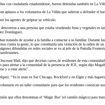
ellas con ciudadanía estadunidense, fueron detenidas también en La Villi
un aplauso a los voluntarios de La Villita que salieron a defender el bar
or los agentes de golpear su vehículo.
etuvieron a una persona que estaba vendiendo fruta y vegetales en las 
ndez Domínguez.
an tratando de ayudar a la familia a contactar a su familiar. Durante las
enos contra la gente, lo que constituiría una violación de la orden de un
ágenes difundidas en redes sociales se ve al jefe de la Patrulla Fronte
anifestantes.
Discount Mall, dijo que decenas carros de residentes de esta comunidad
os para alertar a la comunidad de la presencia de ICE, según dijo Magaña
rse y a estar alerta”.
nríquez. “Ya lo usan en Sur Chicago, Rockford y en Elgin y más lugares
un voluntario en un taller comunitario para que los residentes conozcan s
ión que ellos denominan el ‘Magic Bus’ (el camión mágico) para transpo