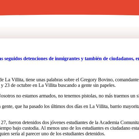
as seguidos detenciones de inmigrantes y también de ciudadanos, en
e La Villita, tiene unas palabras sobre el Gregory Bovino, comandante 
y 23 de octubre en La Villita buscando a gente sin papeles.
Nosotros no estamos armados, no tenemos pistolas, no más traemos un sil
la gente, que ha pasado los últimos dos días en La Villita, barrio mayor
e 27, fueron detenidos dos jóvenes estudiantes de la Academia Comunita
iempo bajo custodia. Al menos uno de los estudiantes es ciudadano esta
quien sería al parecer uno de los estudiantes detenidos.