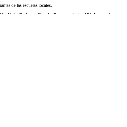
ntes de las escuelas locales.
 26, el líder Enríquez dijo a La Raza que desde el 20 de enero las vent
, las ventas de la Calle 26 han caído un 70%.
orarios y algunos han reducido su personal.
Facebook
X (Twi
Pinterest
Email