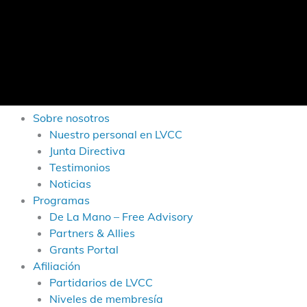
Sobre nosotros
Nuestro personal en LVCC
Junta Directiva
Testimonios
Noticias
Programas
De La Mano – Free Advisory
Partners & Allies
Grants Portal
Afiliación
Partidarios de LVCC
Niveles de membresía