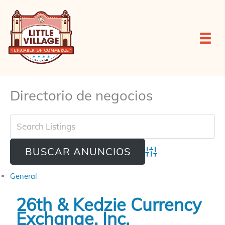
Ir
al
contenido
Directorio de negocios
Búsqueda Avanzada
General
26th & Kedzie Currency
Exchange, Inc.