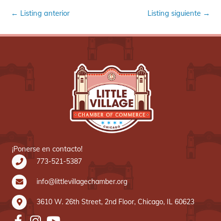
←
Listing anterior
Listing siguiente
→
¡Ponerse en contacto!
773-521-5387
info@littlevillagechamber.org
3610 W. 26th Street, 2nd Floor, Chicago, IL 60623