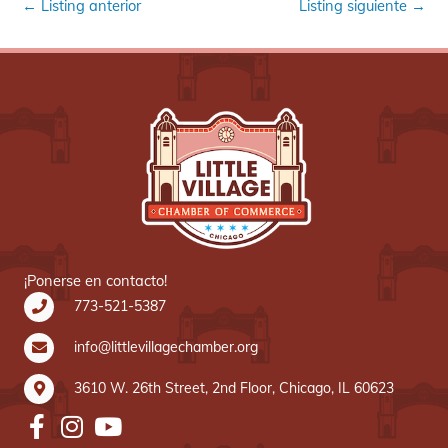
←
Listing anterior
Listing siguiente
→
¡Ponerse en contacto!
773-521-5387
info@littlevillagechamber.org
3610 W. 26th Street, 2nd Floor, Chicago, IL 60623