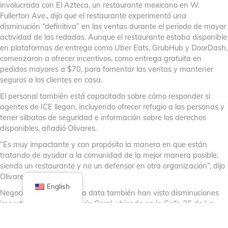
involucrada con El Azteca, un restaurante mexicano en W.
Fullerton Ave., dijo que el restaurante experimentó una
disminución “definitiva” en las ventas durante el periodo de mayor
actividad de las redadas. Aunque el restaurante estaba disponible
en plataformas de entrega como Uber Eats, GrubHub y DoorDash,
comenzaron a ofrecer incentivos, como entrega gratuita en
pedidos mayores a $70, para fomentar las ventas y mantener
seguros a los clientes en casa.
El personal también está capacitado sobre cómo responder si
agentes de ICE llegan, incluyendo ofrecer refugio a las personas y
tener silbatos de seguridad e información sobre los derechos
disponibles, añadió Olivares.
“Es muy impactante y con propósito la manera en que están
tratando de ayudar a la comunidad de la mejor manera posible,
siendo un restaurante y no un defensor en otra organización”, dijo
Olivares a La Raza.
English
Negocios locales de larga data también han visto disminuciones
importantes. En Panadería Coral, ubicada en la Calle 26 de La
Villita durante más de 40 años, la propietaria Gloria Canchola dijo
que las ventas cayeron un 14% respecto al año pasado y hasta