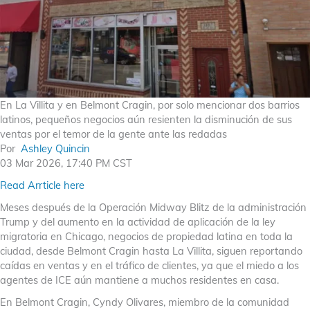
En La Villita y en Bel­mont Cra­gin, por solo men­cio­nar dos barrios
lati­nos, peque­ños nego­cios aún resien­ten la dis­mi­nu­ción de sus
ven­tas por el temor de la gente ante las reda­das
Por
Ashley Quincin
03 Mar 2026, 17:40 PM CST
Read Arrticle here
Meses después de la Operación Midway Blitz de la administración
Trump y del aumento en la actividad de aplicación de la ley
migratoria en Chicago, negocios de propiedad latina en toda la
ciudad, desde Belmont Cragin hasta La Villita, siguen reportando
caídas en ventas y en el tráfico de clientes, ya que el miedo a los
agentes de ICE aún mantiene a muchos residentes en casa.
En Belmont Cragin, Cyndy Olivares, miembro de la comunidad