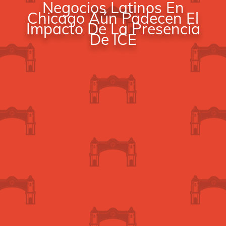
Negocios Latinos En
Chicago Aún Padecen El
Impacto De La Presencia
De ICE