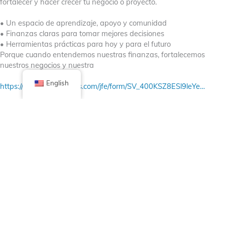
fortalecer y hacer crecer tu negocio o proyecto.
• Un espacio de aprendizaje, apoyo y comunidad
• Finanzas claras para tomar mejores decisiones
• Herramientas prácticas para hoy y para el futuro
Porque cuando entendemos nuestras finanzas, fortalecemos
nuestros negocios y nuestra
English
https://dom.az1.qualtrics.com/jfe/form/SV_400KSZ8ESl9leYe…
#dominicanuniversity
#littlevillagechicago
#lavillita
#littlevillagech
Facebook
X (Twitter)
Linkedin
Tumblr
Share Now