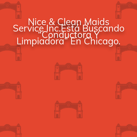
Nice & Clean Maids
Service Inc.está Buscando
“Conductora Y
Limpiadora” En Chicago.