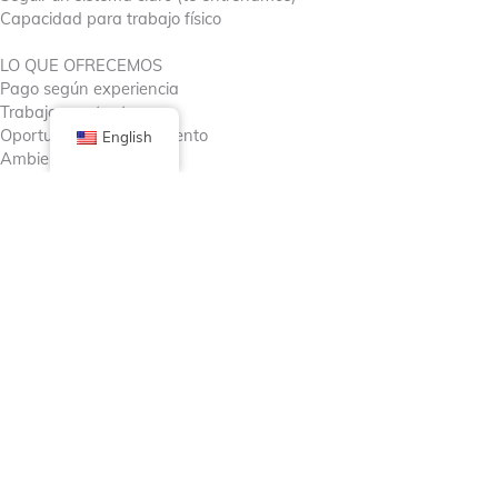
Capacidad para trabajo físico
LO QUE OFRECEMOS
Pago según experiencia
Trabajo constante
Oportunidad de crecimiento
English
Ambiente profesional
LLAMA O MANDA TEXTO AHORA:
773-480-3042
WE’RE HIRING!
START THIS WEEK
DRIVER & CLEANER
Valid driver’s license
Cleaning experience preferred
• Must be responsible & on time
Call or Text: 773-480-3042
Ver menos