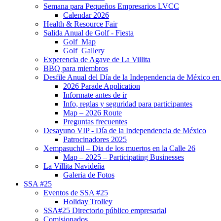
Semana para Pequeños Empresarios LVCC
Calendar 2026
Health & Resource Fair
Salida Anual de Golf - Fiesta
Golf_Map
Golf_Gallery
Experencia de Agave de La Villita
BBQ para miembros
Desfile Anual del Día de la Independencia de México en 
2026 Parade Application
Informate antes de ir
Info, reglas y seguridad para participantes
Map – 2026 Route
Preguntas frecuentes
Desayuno VIP - Día de la Independencia de México
Patrocinadores 2025
Xempasuchil – Dia de los muertos en la Calle 26
Map – 2025 – Participating Businesses
La Villita Navideña
Galeria de Fotos
SSA #25
Eventos de SSA #25
Holiday Trolley
SSA#25 Directorio público empresarial
Comisionados