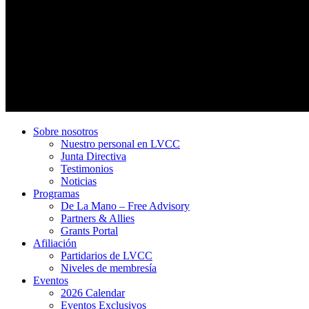
Sobre nosotros
Nuestro personal en LVCC
Junta Directiva
Testimonios
Noticias
Programas
De La Mano – Free Advisory
Partners & Allies
Grants Portal
Afiliación
Partidarios de LVCC
Niveles de membresía
Eventos
2026 Calendar
Eventos Exclusivos