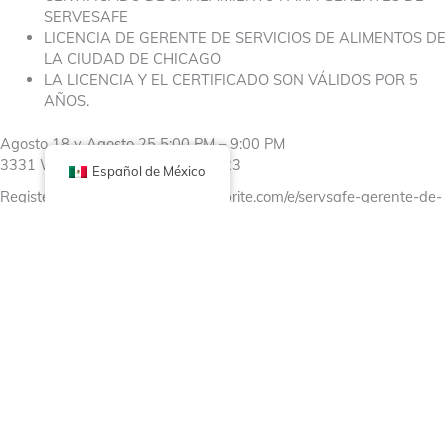
SERVESAFE
LICENCIA DE GERENTE DE SERVICIOS DE ALIMENTOS DE
LA CIUDAD DE CHICAGO
LA LICENCIA Y EL CERTIFICADO SON VÁLIDOS POR 5
AÑOS.
Agosto 18 y Agosto 25 5:00 PM – 9:00 PM
3331 W 26th ST Chicago, IL 60623
Español de México
Register Now: https://www.eventbrite.com/e/servsafe-gerente-de-
proteccion-de-servicios-de-alimentos-tickets-1474924010419
Facebook
X (Twitter)
Linkedin
Tumblr
Comparte ahora