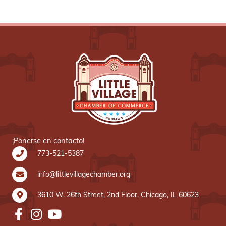
s
e
t
n
a
t
s
o
d
e
E
v
e
n
t
o
s
¡Ponerse en contacto!
773-521-5387
info@littlevillagechamber.org
3610 W. 26th Street, 2nd Floor, Chicago, IL 60623