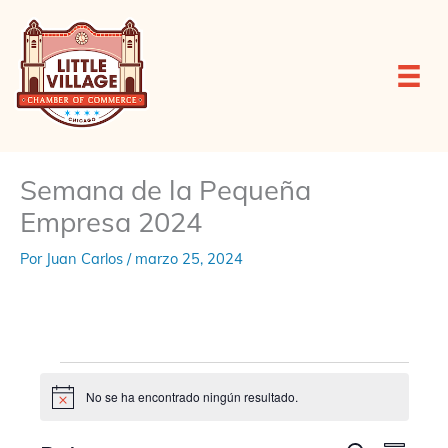
Ir
al
contenido
Semana de la Pequeña
Empresa 2024
Por
Juan Carlos
/
marzo 25, 2024
Eventos
No se ha encontrado ningún resultado.
N
o
t