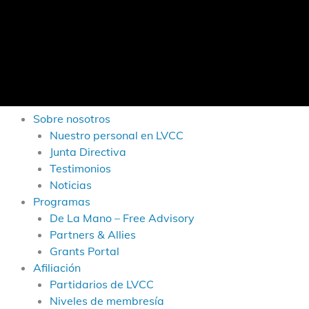
Sobre nosotros
Nuestro personal en LVCC
Junta Directiva
Testimonios
Noticias
Programas
De La Mano – Free Advisory
Partners & Allies
Grants Portal
Afiliación
Partidarios de LVCC
Niveles de membresía