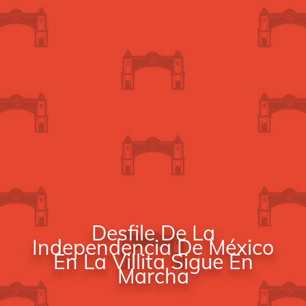
Desfile De La
Independencia De México
En La Villita Sigue En
Marcha