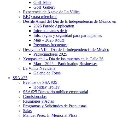
Golf_Map
Golf_Gallery
Experencia de Agave de La Villita
BBQ para miembros
Desfile Anual del Día de la Independencia de México en 
2026 Parade Application
Informate antes de ir
Info, reglas y seguridad para participantes
Map – 2026 Route
Preguntas frecuentes
Desayuno VIP - Día de la Independencia de México
Patrocinadores 2025
Xempasuchil – Dia de los muertos en la Calle 26
Map – 2025 – Participating Businesses
La Villita Navideña
Galeria de Fotos
SSA #25
Eventos de SSA #25
Holiday Trolley
SSA#25 Directorio público empresarial
Comisionados
Reuniones y Actas
Programas y Solicitudes de Propuestas
Salas
Manuel Perez Jr. Memorial Plaza