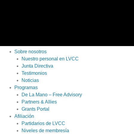
Sobre nosotros
Nuestro personal en LVCC
Junta Directiva
Testimonios
Noticias
Programas
De La Mano – Free Advisory
Partners & Allies
Grants Portal
Afiliación
Partidarios de LVCC
Niveles de membresía