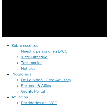
Sobre nosotros
Nuestro personal en LVCC
Junta Directiva
Testimonios
Noticias
Programas
De La Mano – Free Advisory
Partners & Allies
Grants Portal
Afiliación
Partidarios de LVCC