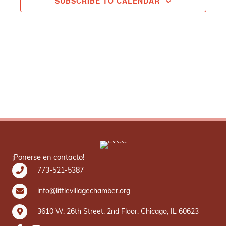
SUBSCRIBE TO CALENDAR
¡Ponerse en contacto!
773-521-5387
info@littlevillagechamber.org
3610 W. 26th Street, 2nd Floor, Chicago, IL 60623