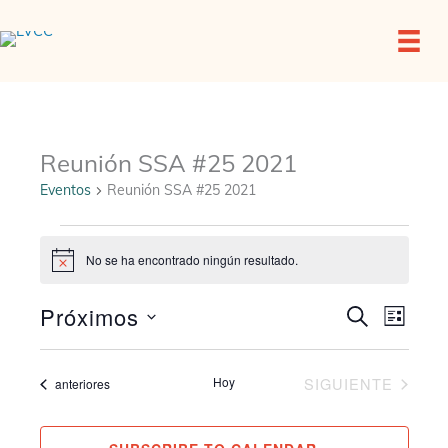
Ir
al
contenido
Reunión SSA #25 2021
Eventos
Reunión SSA #25 2021
Eventos
No se ha encontrado ningún resultado.
Notice
Próximos
Búsqueda
Navega
BUSCAR
LISTA
y
de
Seleccione
navegació
vistas
fecha.
de
de
Hoy
SIGUIENTE
Eventos
anteriores
vistas
Evento
EVENTOS
de
Eventos