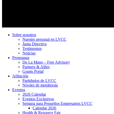
Sobre nosotros
Nuestro personal en LVCC
Junta Directiva
Testimonios
Noticias
Programas
De La Mano – Free Advisory
Partners & Allies
Grants Portal
Afiliación
Partidarios de LVCC
Niveles de membresía
Eventos
2026 Calendar
Eventos Exclusivos
Semana para Pequeños Empresarios LVCC
Calendar 2026
Health & Resource Fair