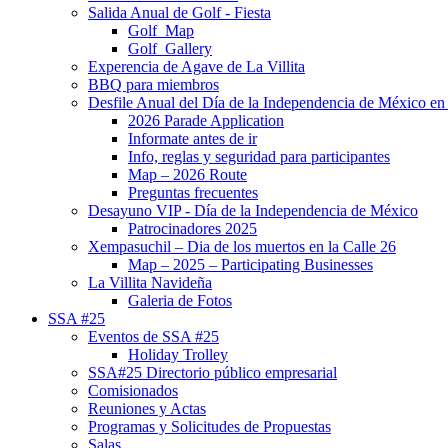
Salida Anual de Golf - Fiesta
Golf_Map
Golf_Gallery
Experencia de Agave de La Villita
BBQ para miembros
Desfile Anual del Día de la Independencia de México en 
2026 Parade Application
Informate antes de ir
Info, reglas y seguridad para participantes
Map – 2026 Route
Preguntas frecuentes
Desayuno VIP - Día de la Independencia de México
Patrocinadores 2025
Xempasuchil – Dia de los muertos en la Calle 26
Map – 2025 – Participating Businesses
La Villita Navideña
Galeria de Fotos
SSA #25
Eventos de SSA #25
Holiday Trolley
SSA#25 Directorio público empresarial
Comisionados
Reuniones y Actas
Programas y Solicitudes de Propuestas
Salas