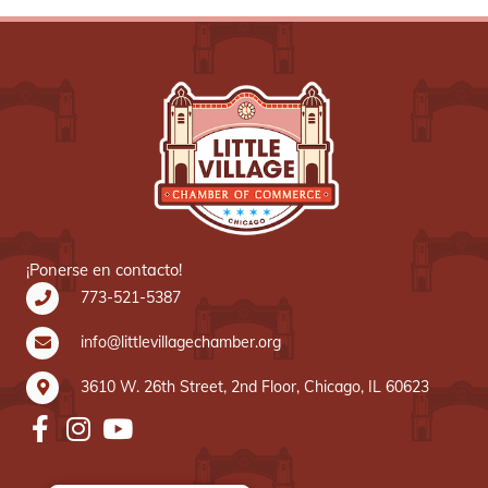
¡Ponerse en contacto!
773-521-5387
info@littlevillagechamber.org
3610 W. 26th Street, 2nd Floor, Chicago, IL 60623