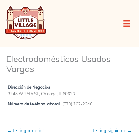
Ir
al
contenido
Electrodomésticos Usados
Vargas
Dirección de Negocios
3248 W 25th St., Chicago, IL 60623
Número de teléfono laboral
(773) 762-2340
←
Listing anterior
Listing siguiente
→