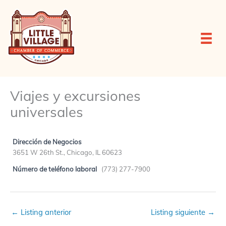
Ir
al
contenido
Viajes y excursiones
universales
Dirección de Negocios
3651 W 26th St., Chicago, IL 60623
Número de teléfono laboral
(773) 277-7900
←
Listing anterior
Listing siguiente
→