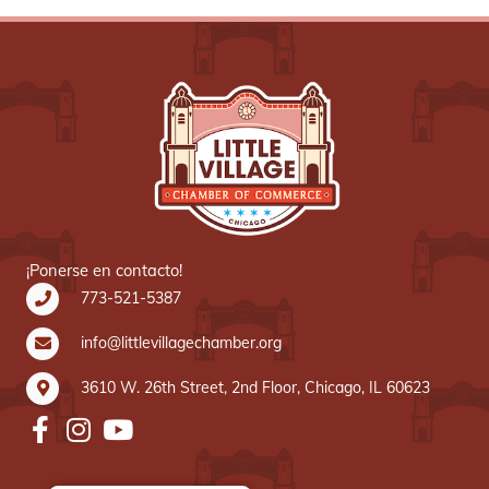
¡Ponerse en contacto!
773-521-5387
info@littlevillagechamber.org
3610 W. 26th Street, 2nd Floor, Chicago, IL 60623