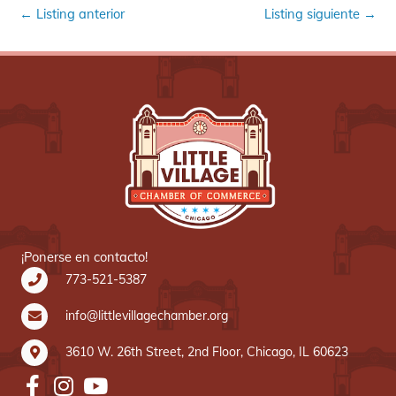
←
Listing anterior
Listing siguiente
→
¡Ponerse en contacto!
773-521-5387
info@littlevillagechamber.org
3610 W. 26th Street, 2nd Floor, Chicago, IL 60623