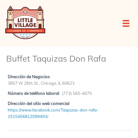
Ir
al
contenido
Buffet Taquizas Don Rafa
Dirección de Negocios
3857 W 26th St., Chicago, IL 60623
Número de teléfono laboral
(773) 565-4075
Dirección del sitio web comercial
https://www.facebook.com/Taquizas-don-rafa-
1515456812099493/