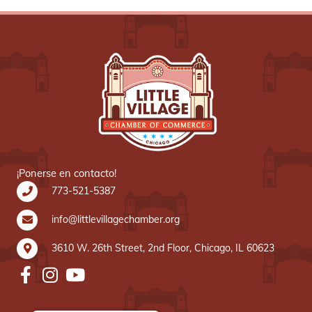
¡Ponerse en contacto!
773-521-5387
info@littlevillagechamber.org
3610 W. 26th Street, 2nd Floor, Chicago, IL 60623