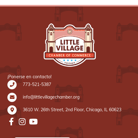
¡Ponerse en contacto!
773-521-5387
info@littlevillagechamber.org
3610 W. 26th Street, 2nd Floor, Chicago, IL 60623