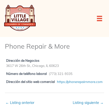
Ir
al
contenido
Phone Repair & More
Dirección de Negocios
3617 W 26th St., Chicago, IL 60623
Número de teléfono laboral
(773) 321-9335
Dirección del sitio web comercial
https://phonerepairnmore.com
←
Listing anterior
Listing siguiente
→