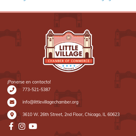
¡Ponerse en contacto!
773-521-5387
info@littlevillagechamber.org
3610 W. 26th Street, 2nd Floor, Chicago, IL 60623