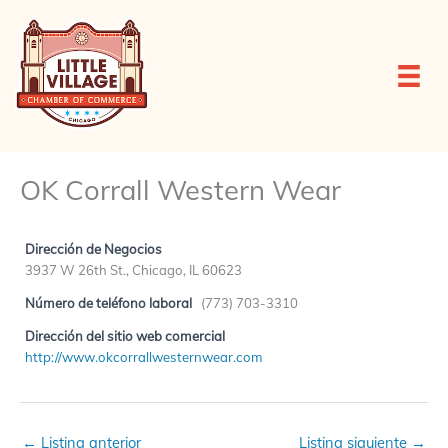
Ir
al
contenido
OK Corrall Western Wear
Dirección de Negocios
3937 W 26th St., Chicago, IL 60623
Número de teléfono laboral
(773) 703-3310
Dirección del sitio web comercial
http://www.okcorrallwesternwear.com
←
Listing anterior
Listing siguiente
→