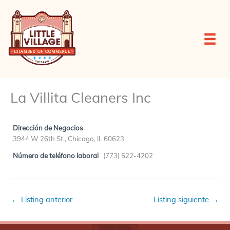
Ir
al
contenido
La Villita Cleaners Inc
Dirección de Negocios
3944 W 26th St., Chicago, IL 60623
Número de teléfono laboral
(773) 522-4202
←
Listing anterior
Listing siguiente
→