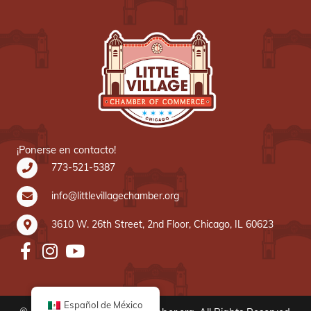
¡Ponerse en contacto!
773-521-5387
info@littlevillagechamber.org
3610 W. 26th Street, 2nd Floor, Chicago, IL 60623
Español de México