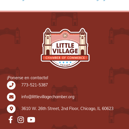
¡Ponerse en contacto!
773-521-5387
info@littlevillagechamber.org
3610 W. 26th Street, 2nd Floor, Chicago, IL 60623