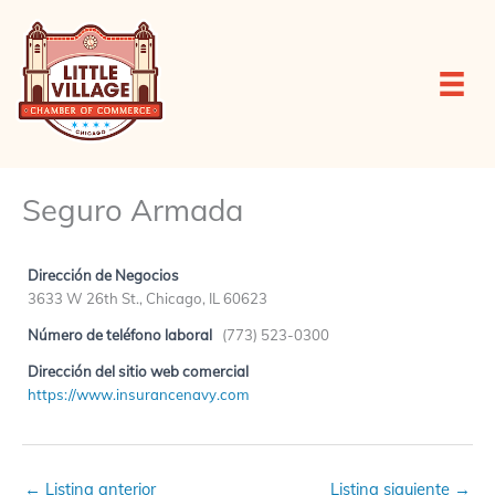
Ir
al
contenido
Seguro Armada
Dirección de Negocios
3633 W 26th St., Chicago, IL 60623
Número de teléfono laboral
(773) 523-0300
Dirección del sitio web comercial
https://www.insurancenavy.com
←
Listing anterior
Listing siguiente
→