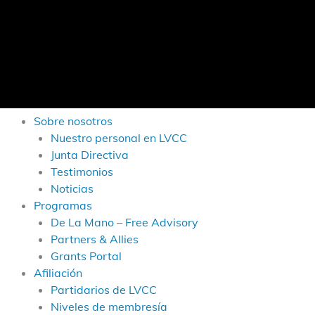
Sobre nosotros
Nuestro personal en LVCC
Junta Directiva
Testimonios
Noticias
Programas
De La Mano – Free Advisory
Partners & Allies
Grants Portal
Afiliación
Partidarios de LVCC
Niveles de membresía