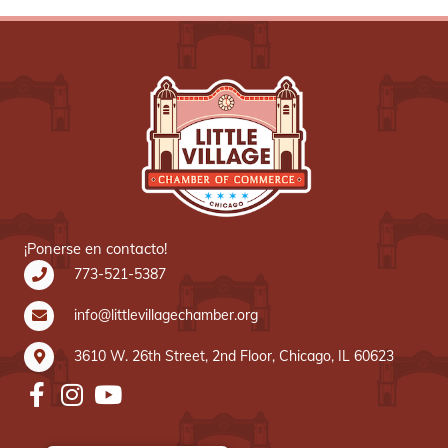
¡Ponerse en contacto!
773-521-5387
info@littlevillagechamber.org
3610 W. 26th Street, 2nd Floor, Chicago, IL 60623