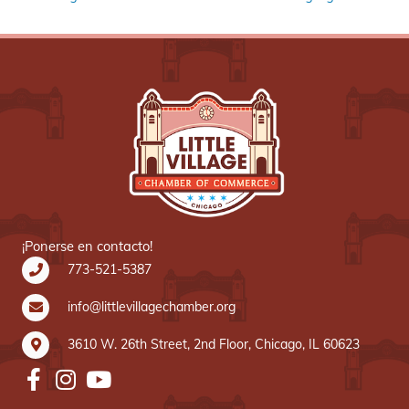
¡Ponerse en contacto!
773-521-5387
info@littlevillagechamber.org
3610 W. 26th Street, 2nd Floor, Chicago, IL 60623