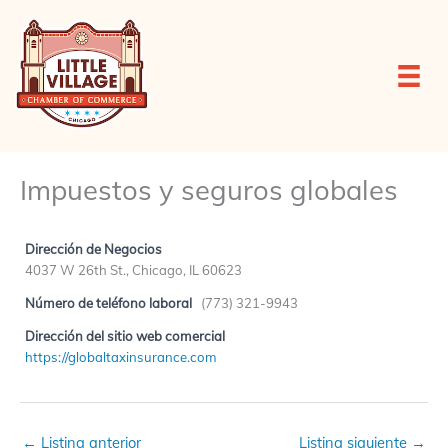
Ir
al
contenido
Impuestos y seguros globales
Dirección de Negocios
4037 W 26th St., Chicago, IL 60623
Número de teléfono laboral
(773) 321-9943
Dirección del sitio web comercial
https://globaltaxinsurance.com
←
Listing anterior
Listing siguiente
→