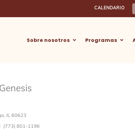
B
CALENDARIO
Sobre nosotros
Programas
 Genesis
go, IL 60623
l
(773) 801-1196