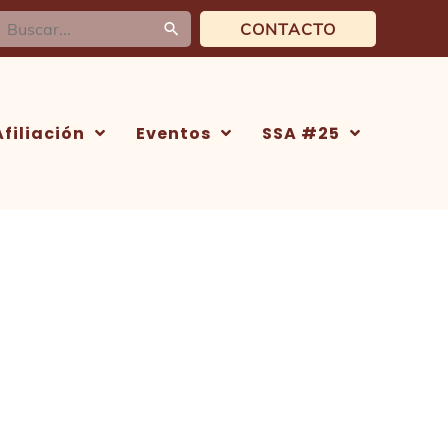
uscar:
CONTACTO
Afiliación
Eventos
SSA #25