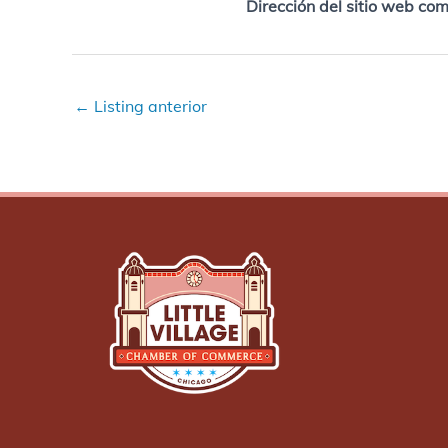
Dirección del sitio web com
←
Listing anterior