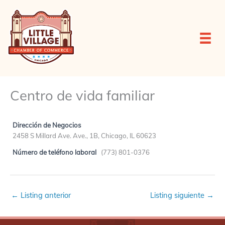
Ir
al
contenido
Centro de vida familiar
Dirección de Negocios
2458 S Millard Ave. Ave., 1B, Chicago, IL 60623
Número de teléfono laboral
(773) 801-0376
←
Listing anterior
Listing siguiente
→