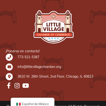
¡Ponerse en contacto!
773-521-5387
info@littlevillagechamber.org
3610 W. 26th Street, 2nd Floor, Chicago, IL 60623
Español de México