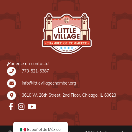
¡Ponerse en contacto!
773-521-5387
info@littlevillagechamber.org
3610 W. 26th Street, 2nd Floor, Chicago, IL 60623
Español de México