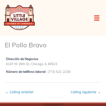
Ir
al
contenido
El Pollo Bravo
Dirección de Negocios
4147 W 26th St., Chicago, IL 60623
Número de teléfono laboral
(773) 522-2230
←
Listing anterior
Listing siguiente
→