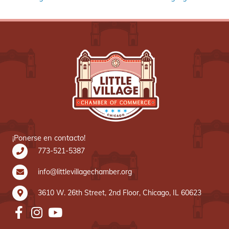
¡Ponerse en contacto!
773-521-5387
info@littlevillagechamber.org
3610 W. 26th Street, 2nd Floor, Chicago, IL 60623