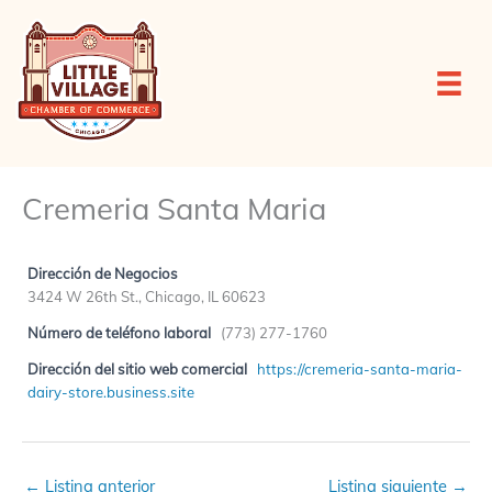
Ir
al
contenido
Cremeria Santa Maria
Dirección de Negocios
3424 W 26th St., Chicago, IL 60623
Número de teléfono laboral
(773) 277-1760
Dirección del sitio web comercial
https://cremeria-santa-maria-
dairy-store.business.site
←
Listing anterior
Listing siguiente
→