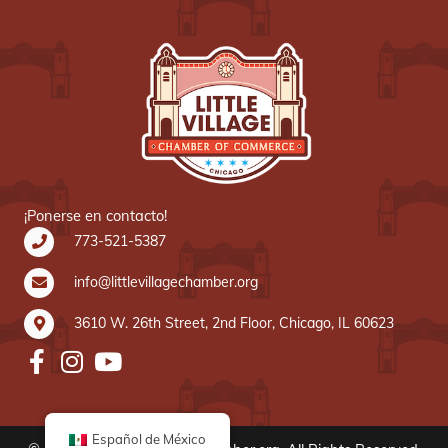
¡Ponerse en contacto!
773-521-5387
info@littlevillagechamber.org
3610 W. 26th Street, 2nd Floor, Chicago, IL 60623
Español de México