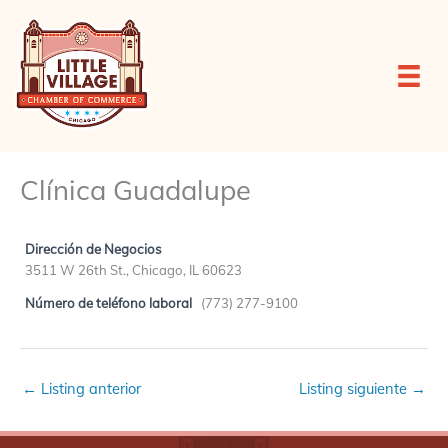
Ir
al
contenido
Clínica Guadalupe
Dirección de Negocios
3511 W 26th St., Chicago, IL 60623
Número de teléfono laboral
(773) 277-9100
←
Listing anterior
Listing siguiente
→