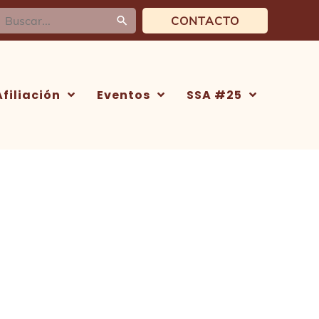
uscar:
CONTACTO
Afiliación
Eventos
SSA #25