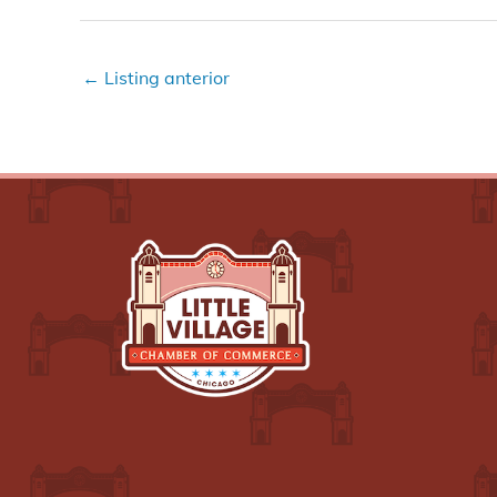
←
Listing anterior