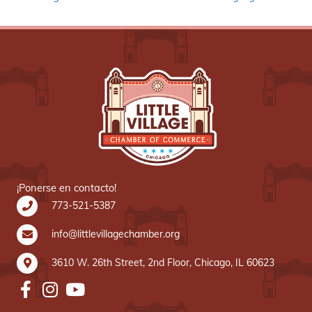
¡Ponerse en contacto!
773-521-5387
info@littlevillagechamber.org
3610 W. 26th Street, 2nd Floor, Chicago, IL 60623