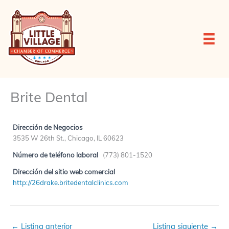
Ir
al
contenido
Brite Dental
Dirección de Negocios
3535 W 26th St., Chicago, IL 60623
Número de teléfono laboral
(773) 801-1520
Dirección del sitio web comercial
http://26drake.britedentalclinics.com
←
Listing anterior
Listing siguiente
→