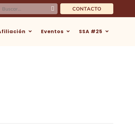
uscar:
CONTACTO
Afiliación
Eventos
SSA #25