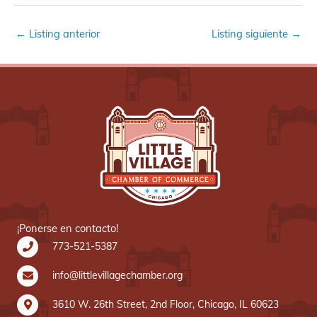
←
Listing anterior
Listing siguiente
→
¡Ponerse en contacto!
773-521-5387
info@littlevillagechamber.org
3610 W. 26th Street, 2nd Floor, Chicago, IL 60623