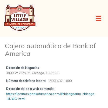
Ir
al
contenido
Cajero automático de Bank of
America
Dirección de Negocios
3800 W 26th St., Chicago, IL 60623
Número de teléfono laboral
(800) 432-1000
Dirección del sitio web comercial
https://locators.bankofamerica.com/il/chicago/atm-chicago-
107457.html